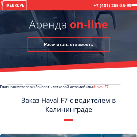
+7 (401) 265-85-99
Аренда
on-line
Рассчитать стоимость
Главная
Автопарк
Заказать легковой автомобиль
Haval F7
Заказ Haval F7 с водителем в
Калининграде
C
Политикой конфиденциальности
ознакомлен(а), даю согласие на
обработку моих Персональных данных